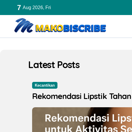
Skip
7
Aug 2026, Fri
to
content
Latest Posts
Kecantikan
Rekomendasi Lipstik Tahan