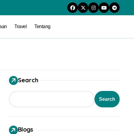
raan
Travel
Tentang
Search
Search
Blogs