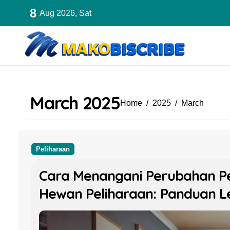
Skip
8
Aug 2026, Sat
to
content
March 2025
Home
2025
March
Peliharaan
Cara Menangani Perubahan Pe
Hewan Peliharaan: Panduan 